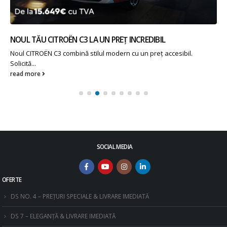
NOUL TĂU CITROËN C3 LA UN PREȚ INCREDIBIL
Noul CITROËN C3 combină stilul modern cu un preț accesibil.
Solicită...
read more
SOCIAL MEDIA
OFERTE
DS NO. 4 – PREȚURI SPECIALE & LIVRARE IMEDIATĂ
DS 7 – ELEGANȚĂ & LIVRARE IMEDIATĂ