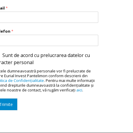
ail
*
lefon
*
Sunt de acord cu prelucrarea datelor cu
racter personal
tele dumneavoastră personale vor fi prelucrate de
re Eurial Invest Pantelimon conform descrierii din
itica de Confidenţialitate
. Pentru mai multe informaţii
vind drepturile dumneavoastră la confidenţialitate şi
ele noastre de contact, vă rugăm verificaţi
aici
.
Trimite