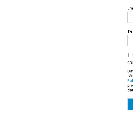
Em
Te
ca
Da
căt
Pol
pri
dat